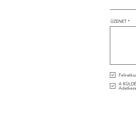
ÜZENET
Feliratko
A KÜLDÉS
Adatkezel