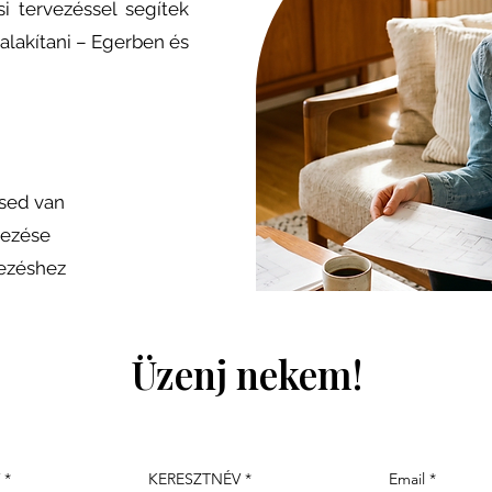
i tervezéssel segítek
alakítani – Egerben és
ésed van
dezése
dezéshez
Üzenj nekem!
KERESZTNÉV
Email