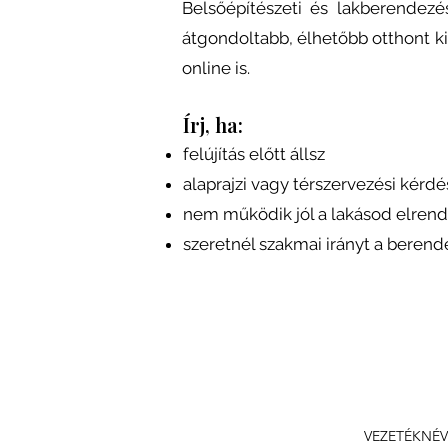
Belsőépítészeti és lakberendezés
átgondoltabb, élhetőbb otthont ki
online is.
Írj, ha:
felújítás előtt állsz
alaprajzi vagy térszervezési kérd
nem működik jól a lakásod elren
szeretnél szakmai irányt a beren
VEZETÉKNÉV