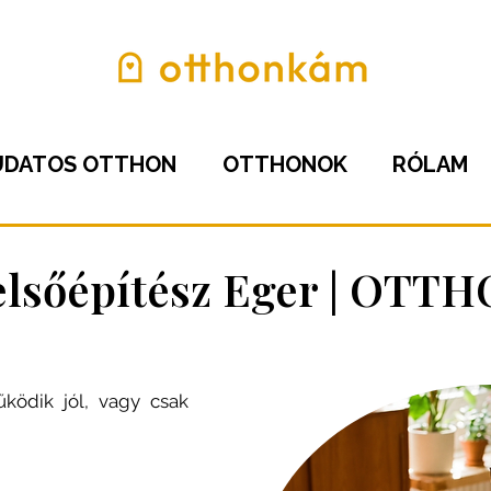
UDATOS OTTHON
OTTHONOK
RÓLAM
Belsőépítész Eger | OT
ödik jól, vagy csak