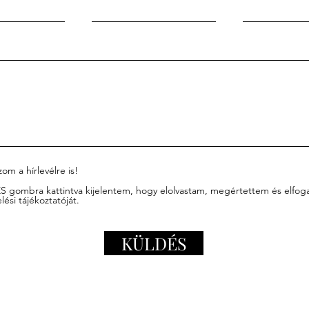
zom a hírlevélre is!
 gombra kattintva kijelentem, hogy elolvastam, megértettem és elfog
ési tájékoztatóját.
KÜLDÉS